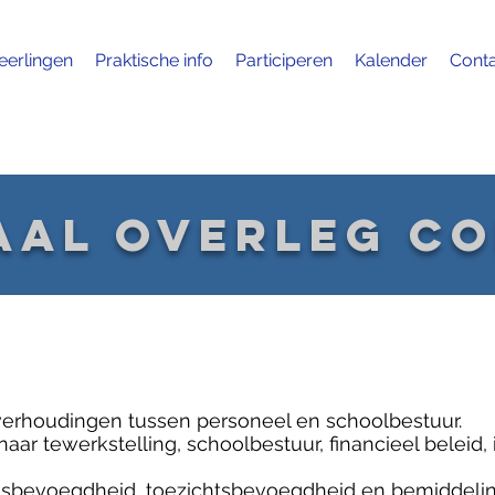
eerlingen
Praktische info
Participeren
Kalender
Cont
aal overleg co
verhoudingen tussen personeel en schoolbestuur.
aar tewerkstelling, schoolbestuur, financieel beleid, 
ngsbevoegdheid, toezichtsbevoegdheid en bemiddeli