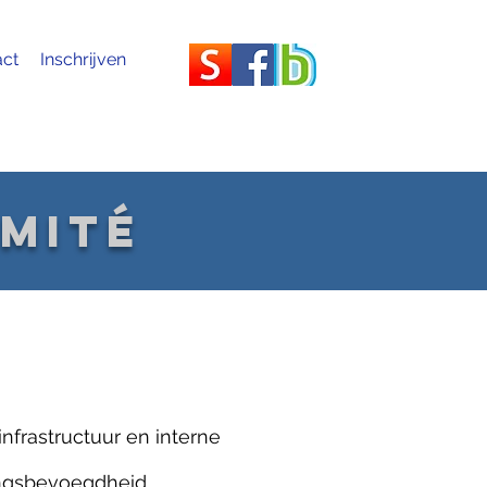
act
Inschrijven
mité
infrastructuur en interne
ngsbevoegdheid.