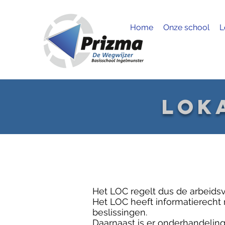
Home
Onze school
L
lok
Het LOC regelt dus de arbeids
Het LOC heeft informatierecht n
beslissingen.
Daarnaast is er onderhandeli