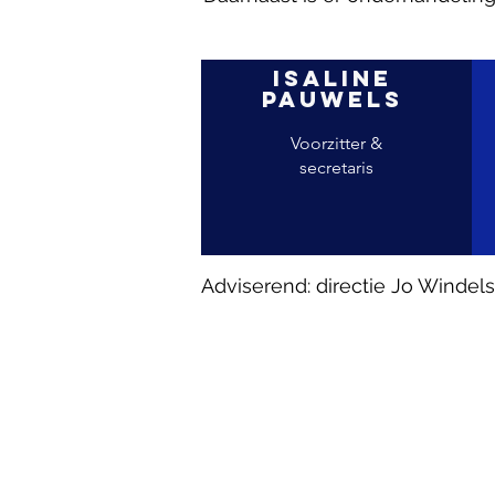
isaline
pauwels
Voorzitter &
secretaris
Martine
Adviserend: directie Jo Windels
messely