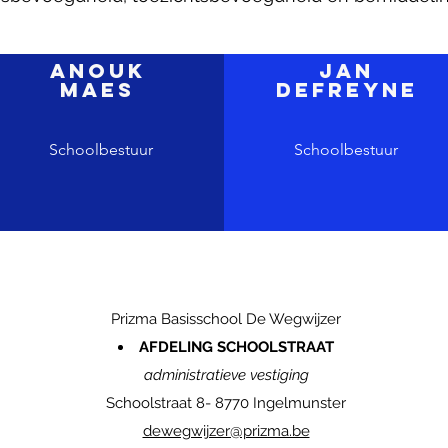
Anouk
Jan
Maes
Defreyne
Schoolbestuur
Schoolbestuur
Prizma Basisschool De Wegwijzer
AFDELING SCHOOLSTRAAT
administratieve vestiging
Schoolstraat 8- 8770 Ingelmunster
dewegwijzer@prizma.be