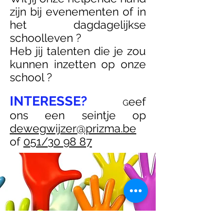
zijn bij evenementen of in
het dagdagelijkse
schoolleven ?
Heb jij talenten die je zou
kunnen inzetten op onze
school ?
INTERESSE?
eef
G
ons een seintje op
dewegwijzer@prizma.be
of
051/30 98 87